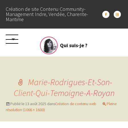
Création de site Contenu Community-
Management Indre, Vendée, Charente-
Maritime
Aller
Qui suis-je ?
au
contenu
Marie-Rodrigues-Et-Son-
Client-Qui-Temoigne-A-Royan
Publié le
13 août 2025
dans
Création de contenu web
Pleine
résolution (1066 × 1600)