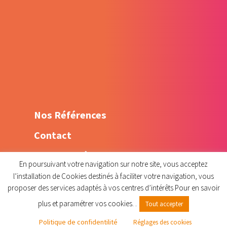
Optimisation sur Google
Création de contenu web
Animation réseaux sociaux –
Community Management
Shooting Flying dress
Nos Références
Contact
Mentions légales
En poursuivant votre navigation sur notre site, vous acceptez
Politique de confidentialité
l’installation de Cookies destinés à faciliter votre navigation, vous
proposer des services adaptés à vos centres d’intérêts Pour en savoir
plus et paramétrer vos cookies. .
Tout accepter
Politique de confidentilité
Réglages des cookies
Christelleroy.com © 2015 - designed by
krisken