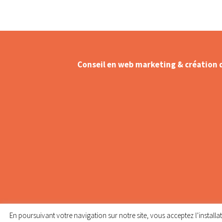
Conseil en web marketing & création 
Création – Refonte de site web
Référencement naturel (SEO) –
Optimisation sur Google
Création de contenu web
Animation réseaux sociaux – C
Management
Shooting Flying dress
En poursuivant votre navigation sur notre site, vous acceptez l’installa