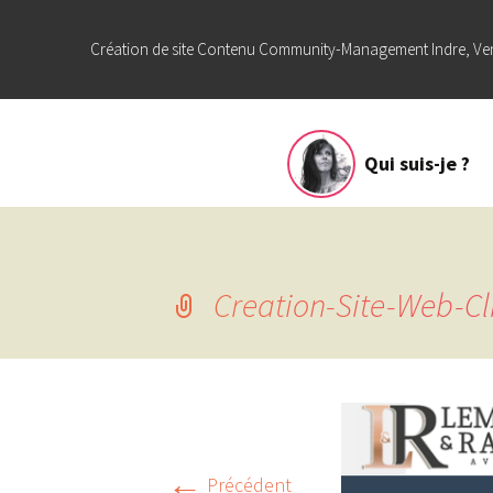
Création de site Contenu Community-Management Indre, Ve
Aller
Qui suis-je ?
au
contenu
Creation-Site-Web-Cl
←
Précédent