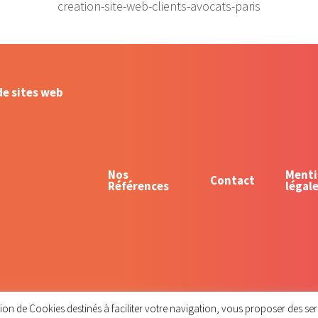
creation-site-web-clients-avocats-paris
de sites web
Nos
Menti
Contact
Références
légal
ommunity
tion de Cookies destinés à faciliter votre navigation, vous proposer des se