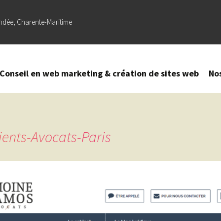
ndée, Charente-Maritime
Conseil en web marketing & création de sites web
No
Création
–
Refonte
de site
ients-Avocats-Paris
web
Référencement
naturel (SEO) –
Optimisation
sur Google
Création