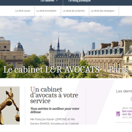
de
contenu
web
Animation
réseaux
sociaux –
Community
Management
Shooting
Flying
dress