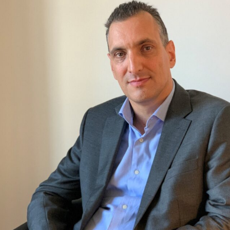
de
contenu
web
Animation
réseaux
sociaux –
Community
Management
Shooting
Flying
dress