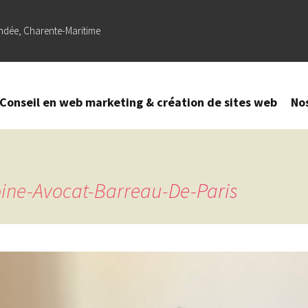
ndée, Charente-Maritime
Conseil en web marketing & création de sites web
No
Création
–
Refonte
de site
oine-Avocat-Barreau-De-Paris
web
Référencement
naturel (SEO) –
Optimisation
sur Google
Création