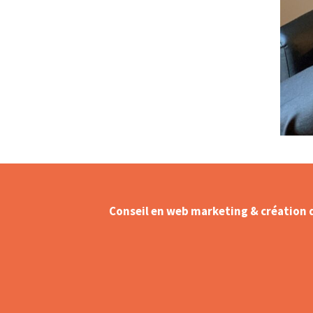
Conseil en web marketing & création 
Création – Refonte de site web
Référencement naturel (SEO) –
Optimisation sur Google
Création de contenu web