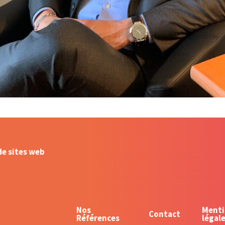
de sites web
Nos
Menti
Contact
Références
légal