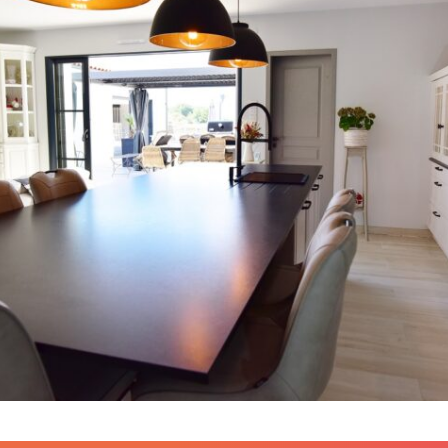
de
contenu
web
Animation
réseaux
sociaux –
Community
Management
Shooting
Flying
dress