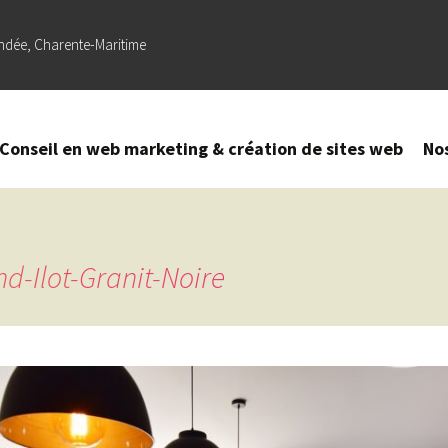
ndée, Charente-Maritime
Conseil en web marketing & création de sites web
No
Création
–
Refonte
de site
d-Ilot-Granit-Noire
web
Référencement
naturel (SEO) –
Optimisation
sur Google
Création