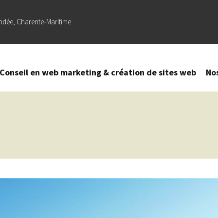
ndée, Charente-Maritime
Conseil en web marketing & création de sites web
No
Création
–
Refonte
de site
web
Référencement
naturel (SEO) –
Optimisation
sur Google
Création