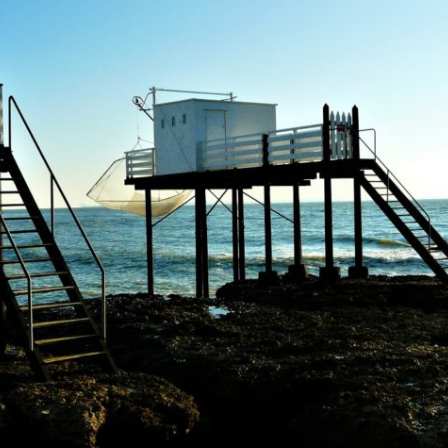
de
contenu
web
Animation
réseaux
sociaux –
Community
Management
Shooting
Flying
dress