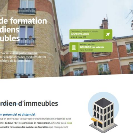
de
contenu
web
Animation
réseaux
sociaux –
Community
Management
Shooting
Flying
dress