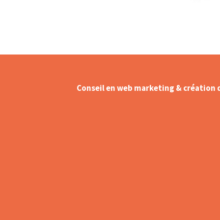
Conseil en web marketing & création 
Création – Refonte de site web
Référencement naturel (SEO) –
Optimisation sur Google
Création de contenu web
Animation réseaux sociaux – C
Management
Shooting Flying dress