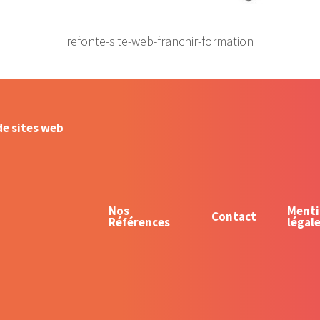
refonte-site-web-franchir-formation
de sites web
Nos
Menti
Contact
Références
légal
ommunity