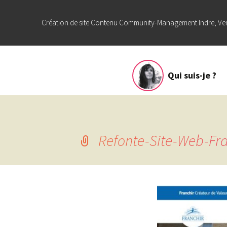
Création de site Contenu Community-Management Indre, Ve
Aller
Qui suis-je ?
au
contenu
Refonte-Site-Web-Fr