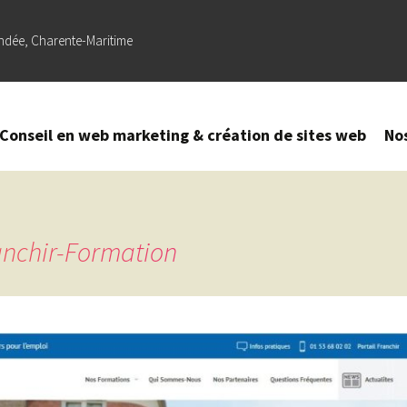
ndée, Charente-Maritime
Conseil en web marketing & création de sites web
No
Création
–
Refonte
de site
anchir-Formation
web
Référencement
naturel (SEO) –
Optimisation
sur Google
Création