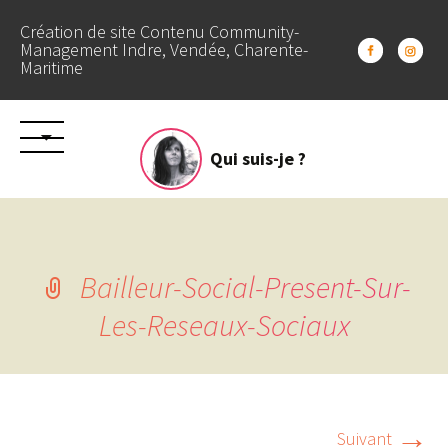
Création de site Contenu Community-
Management Indre, Vendée, Charente-
Maritime
Aller
Qui suis-je ?
au
contenu
Bailleur-Social-Present-Sur-
Les-Reseaux-Sociaux
→
Suivant