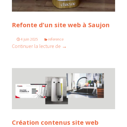
Refonte d’un site web à Saujon
4 juin 2025
reference
Refonte d’un site web à Saujon
Continuer la lecture de
→
Création contenus site web