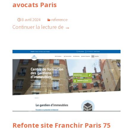
avocats Paris
8 avril 2024
reference
Création logo et site web avoca
Continuer la lecture de
→
Refonte site Franchir Paris 75