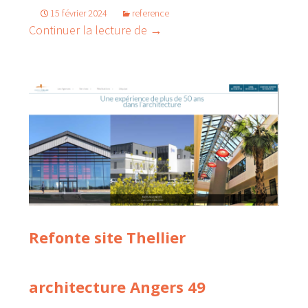
15 février 2024
reference
Refonte d’un site web en pays
Continuer la lecture de
→
Refonte site Thellier
architecture Angers 49