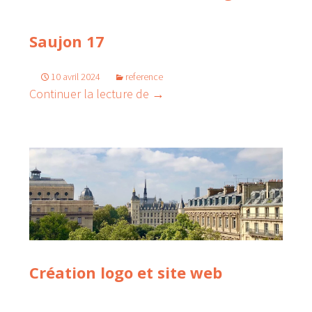
Saujon 17
10 avril 2024
reference
Création site Marie Rodrigues 
Continuer la lecture de
→
Création logo et site web