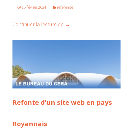
15 février 2024
reference
Refonte site Franchir Paris 75
Continuer la lecture de
→
Refonte d’un site web en pays
Royannais