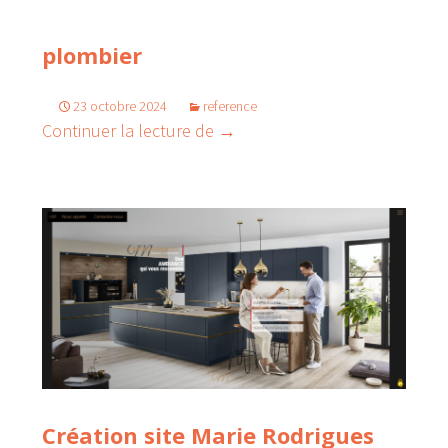
plombier
23 octobre 2024
reference
Création contenus site web pl
Continuer la lecture de
→
Création site Marie Rodrigues