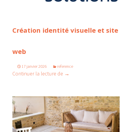
Création identité visuelle et site
web
17 janvier 2026
reference
Création identité visuelle et si
Continuer la lecture de
→