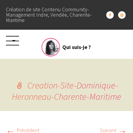
Création de site Contenu Community-
Management Indre, Vendée, Charente-
Maritime
Aller
Qui suis-je ?
au
contenu
Creation-Site-Dominique-
Heronneau-Charente-Maritime
←
→
Précédent
Suivant