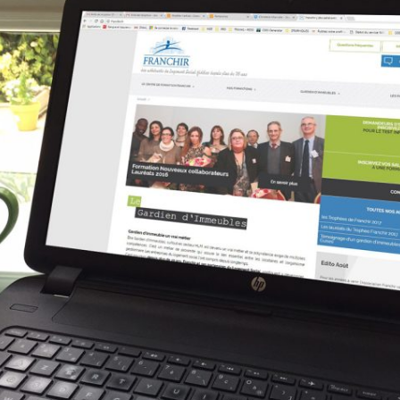
de
contenu
web
Animation
réseaux
sociaux –
Community
Management
Shooting
Flying
dress