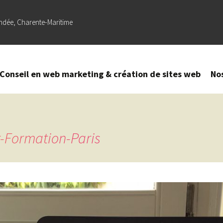
ndée, Charente-Maritime
Conseil en web marketing & création de sites web
No
Création
–
Refonte
de site
r-Formation-Paris
web
Référencement
naturel (SEO) –
Optimisation
sur Google
Création