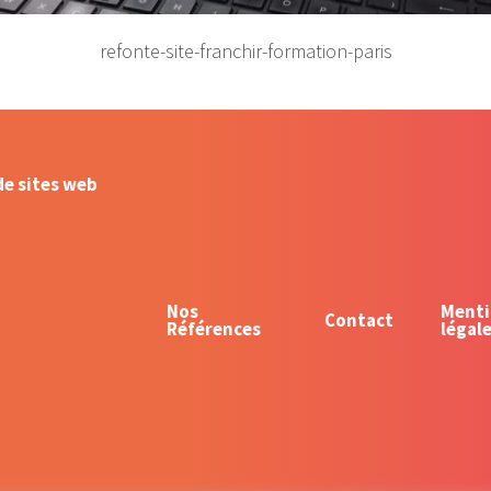
refonte-site-franchir-formation-paris
de sites web
Nos
Menti
Contact
Références
légal
ommunity