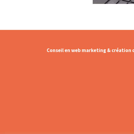
Conseil en web marketing & création 
Création – Refonte de site web
Référencement naturel (SEO) –
Optimisation sur Google
Création de contenu web
Animation réseaux sociaux – C
Management
Shooting Flying dress