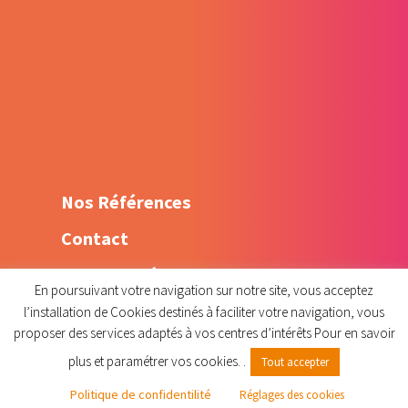
Optimisation sur Google
Création de contenu web
Animation réseaux sociaux –
Community Management
Shooting Flying dress
Nos Références
Contact
Mentions légales
En poursuivant votre navigation sur notre site, vous acceptez
Politique de confidentialité
l’installation de Cookies destinés à faciliter votre navigation, vous
proposer des services adaptés à vos centres d’intérêts Pour en savoir
plus et paramétrer vos cookies. .
Tout accepter
Politique de confidentilité
Réglages des cookies
Christelleroy.com © 2015 - designed by
krisken