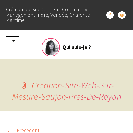
Création de site Contenu Community-
Management Indre, Vendée, Charente-
Maritime
Aller
Qui suis-je ?
au
contenu
Creation-Site-Web-Sur-
Mesure-Saujon-Pres-De-Royan
←
Précédent