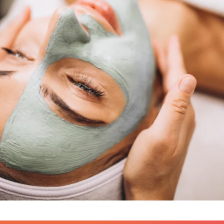
de
contenu
web
Animation
réseaux
sociaux –
Community
Management
Shooting
Flying
dress