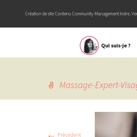
Création de site Contenu Community-Management Indre, Ve
Aller
Qui suis-je ?
au
contenu
Massage-Expert-Visa
←
Précédent