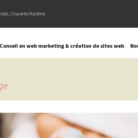
ndée, Charente-Maritime
Conseil en web marketing & création de sites web
No
Création
–
Refonte
de site
ge
web
Référencement
naturel (SEO) –
Optimisation
sur Google
Création