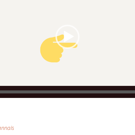
de
contenu
web
Animation
réseaux
sociaux –
Community
Management
Shooting
Flying
dress
annais