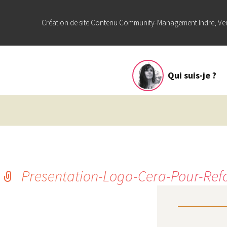
Création de site Contenu Community-Management Indre, Ve
Aller
Qui suis-je ?
au
contenu
Presentation-Logo-Cera-Pour-Ref