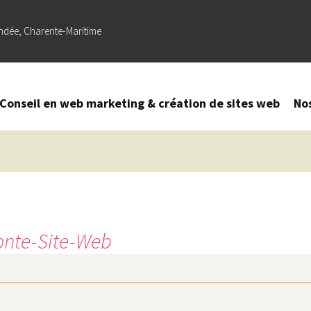
ndée, Charente-Maritime
Conseil en web marketing & création de sites web
No
Création
–
Refonte
de site
web
Lecteur
vidéo
Référencement
onte-Site-Web
naturel (SEO) –
Optimisation
sur Google
Création